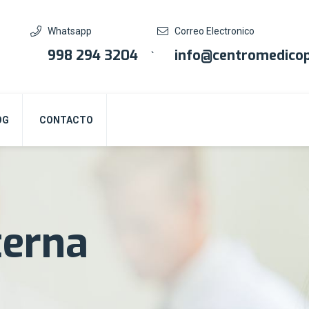
Whatsapp
Correo Electronico
998 294 3204
info@centromedicop
`
OG
CONTACTO
terna