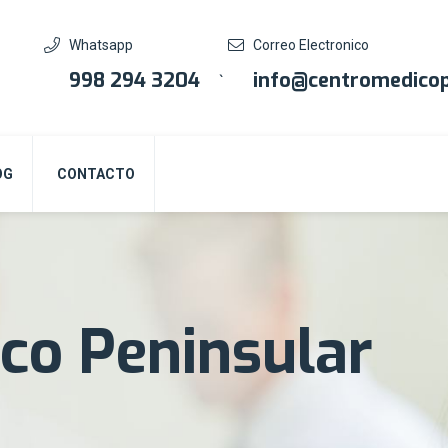
Whatsapp
Correo Electronico
998 294 3204
info@centromedicop
`
OG
CONTACTO
co Peninsular