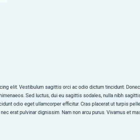
ng elit. Vestibulum sagittis orci ac odio dictum tincidunt. Donec
 himenaeos. Sed luctus, dui eu sagittis sodales, nulla nibh sagitt
dunt odio eget ullamcorper efficitur. Cras placerat ut turpis pel
lus nec erat pulvinar dignissim. Nam non arcu purus. Vivamus et m